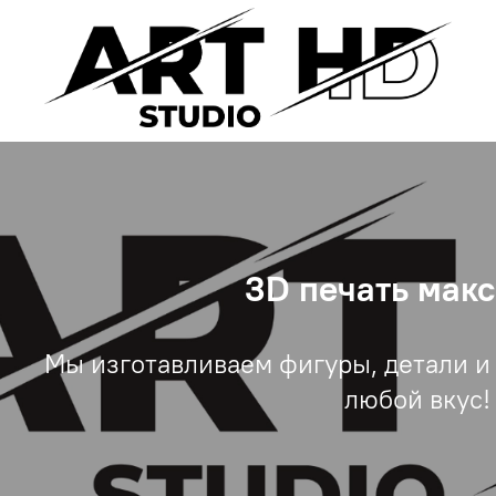
3D печать мак
Мы изготавливаем фигуры, детали и
любой вкус!