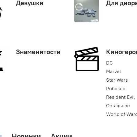
Девушки
Для диор
Знаменитости
Киногеро
DC
Marvel
Star Wars
Робокоп
Resident Evil
Остальное
World of Warc
ы
Новинки
Акции