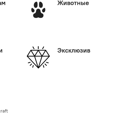
ам
Животные
и
Эксклюзив
raft