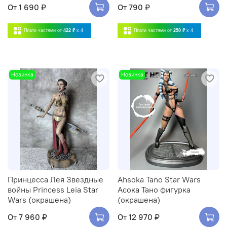
От
1 690 ₽
От
790 ₽
Плати частями от
422 ₽
x 4
Плати частями от
250 ₽
x 4
Новинка
Новинка
Принцесса Лея Звездные
Ahsoka Tano Star Wars
войны Princess Leia Star
Асока Тано фигурка
Wars (окрашена)
(окрашена)
От
7 960 ₽
От
12 970 ₽