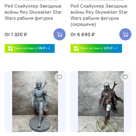
Рей Скайуокер Звездные
Рей Скайуокер Звездные
войны Rey Skywalker Star
войны Rey Skywalker Star
Wars рабыня фигурка
Wars рабыня фигурка
(окрашена)
От
1 320 ₽
От
6 690 ₽
Плати частями от
330 ₽
x 4
Плати частями от
1672 ₽
x 4