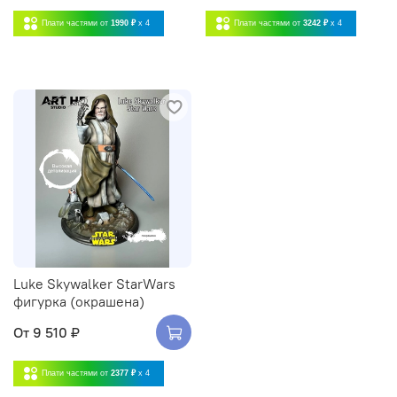
Плати частями от
1990 ₽
x 4
Плати частями от
3242 ₽
x 4
Luke Skywalker StarWars
фигурка (окрашена)
От
9 510 ₽
Плати частями от
2377 ₽
x 4