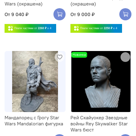
Wars (окрашена)
(окрашена)
От
9 040 ₽
От
9 000 ₽
Плати частями от
2260 ₽
x 4
Плати частями от
2250 ₽
x 4
Новинка
Мандалорец с Грогу Star
Рей Скайуокер Звездные
Wars Mandalorian фигурка
войны Rey Skywalker Star
Wars бюст