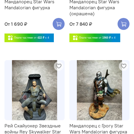
Мандалорец Star Wars
Мандалорец Star Wars
Mandalorian фигурка
Mandalorian фигурка
(окрашена)
От
1 690 ₽
От
7 840 ₽
Плати частями от
422 ₽
x 4
Плати частями от
1960 ₽
x 4
Рей Скайуокер Звездные
Мандалорец с Грогу Star
войны Rey Skywalker Star
Wars Mandalorian фигурка