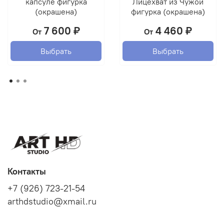
капсуле фигурка
Лицехват из Чужой
(окрашена)
фигурка (окрашена)
7 600 ₽
4 460 ₽
От
От
Выбрать
Выбрать
Контакты
+7 (926) 723-21-54
arthdstudio@xmail.ru