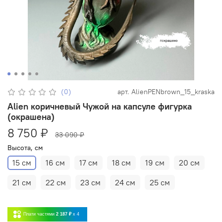
(0)
арт.
AlienPENbrown_15_kraska
Alien коричневый Чужой на капсуле фигурка
(окрашена)
8 750 ₽
33 090 ₽
Высота, см
15 см
16 см
17 см
18 см
19 см
20 см
21 см
22 см
23 см
24 см
25 см
Плати частями
2 187 ₽
x 4