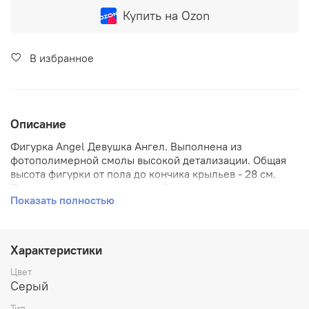
Купить на Ozon
В избранное
Описание
Фигурка Angel Девушка Ангел. Выполнена из
фотополимерной смолы высокой детализации. Общая
высота фигурки от пола до кончика крыльев - 28 см.
Поставляется частично в разобранном виде для
Показать полностью
сохранности при перевозке. Рекомендуем соединять
части при помощи суперклея.
Характеристики
Цвет
Серый
Тип