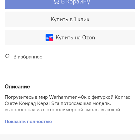
В корзину
Купить в 1 клик
Купить на Ozon
В избранное
Описание
Погрузитесь в мир Warhammer 40к с фигуркой Konrad
Curze Конрад Керз! Эта потрясающая модель,
выполненная из фотополимерной смолы высокой
детализации, позволяет ощутить всю атмосферу этого
Показать полностью
увлекательного мира. Частично разобранная для
сохранности при перевозке, она легко соединяется при
помощи суперклея. Создайте свою коллекцию и