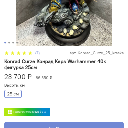
(1)
арт.
Konrad_Curze_25_kraska
Konrad Curze Конрад Керз Warhammer 40к
фигурка 25см
23 700 ₽
86 850 ₽
Высота, см
25 см
Плати частями
5 925 ₽
x 4