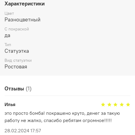
отправляйтесь в эпические битвы против других
Характеристики
игроков или же используйте её как элемент декора -
выбор за вами! Насладитесь качеством и
Цвет
реалистичностью каждой детали этого неподражаемого
Разноцветный
героя Warhammer 40k. Приобретите фигурку Konrad
С покраской
Curze Конрад Керз уже сегодня и окунитесь в
да
уникальную вселенную!
Тип
Статуэтка
Вид статуэтки
Ростовая
Отзывы
(1)
Илья
это просто бомба! покрашено круто, денег за такую
работу не жалко, спасибо ребятам огромное!!!!!
28.02.2024 17:57