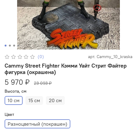
(0)
арт.
Cammy_10_kraska
Cammy Street Fighter Кэмми Уайт Стрит Файтер
фигурка (окрашена)
5 970 ₽
23 093 ₽
Высота, см
10 см
15 см
20 см
Цвет
Разноцветный (покрашен)