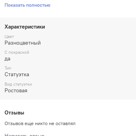
Показать полностью
поставляется частично разобранной, чтобы
гарантировать ее сохранность при перевозке. Для
соединения частей рекомендуем использовать
суперклей. Привнесите неповторимый стиль в свою
Характеристики
коллекцию или интерьер с этой миниатюрной
статуэткой.
Цвет
Разноцветный
С покраской
да
Тип
Статуэтка
Вид статуэтки
Ростовая
Отзывы
Отзывов еще никто не оставлял
Написать отзыв