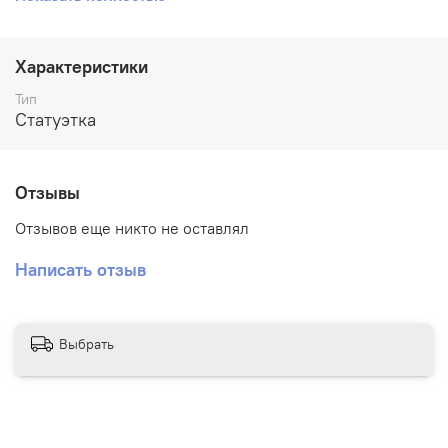
не планируете красить, рекомендуем покрыть лаком,
чтобы убрать легкие следы от постобработки (белесые
пятнышки от шлифовки поддержек).
Характеристики
Тип
Статуэтка
Отзывы
Отзывов еще никто не оставлял
Написать отзыв
Выбрать