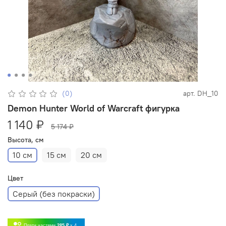
(0)
арт.
DH_10
Demon Hunter World of Warcraft фигурка
1 140 ₽
5 174 ₽
Высота, см
10 см
15 см
20 см
Цвет
Серый (без покраски)
Плати частями
285 ₽
x 4