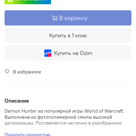
В корзину
Купить в 1 клик
Купить на Ozon
В избранное
Описание
Demon Hunter из популярной игры World of Warcraft.
Выполнена из фотополимерной смолы высокой
детализации. Поставляется частично в разобранном
виде для сохранности при перевозке. Рекомендуем
Показать полностью
соединять части при помощи суперклея. Если фигурку