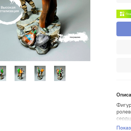
Пла
Опис
Фигур
ролев
сердц
игры.
Показ