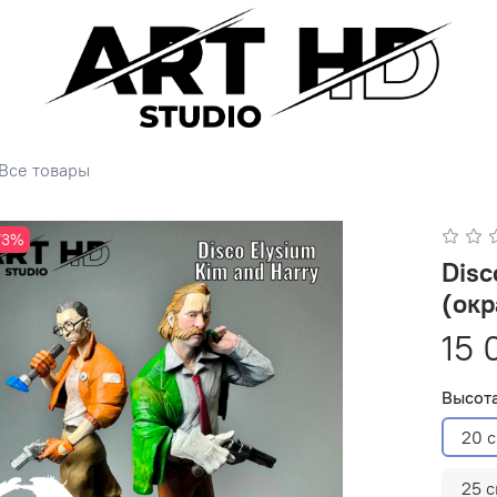
Все товары
73%
Disc
(ок
15 
Высота
20 
25 