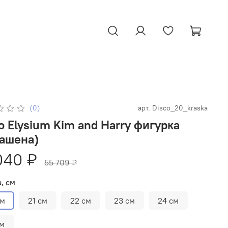
(0)
арт.
Disco_20_kraska
o Elysium Kim and Harry фигурка
рашена)
040 ₽
55 709 ₽
, см
см
21 см
22 см
23 см
24 см
см