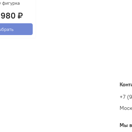
y фигурка
 980 ₽
ыбрать
Конт
+7 (
Моск
Мы в