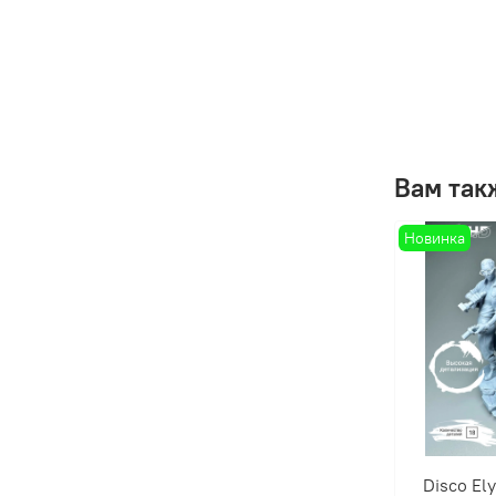
Вам так
Новинка
Disco El