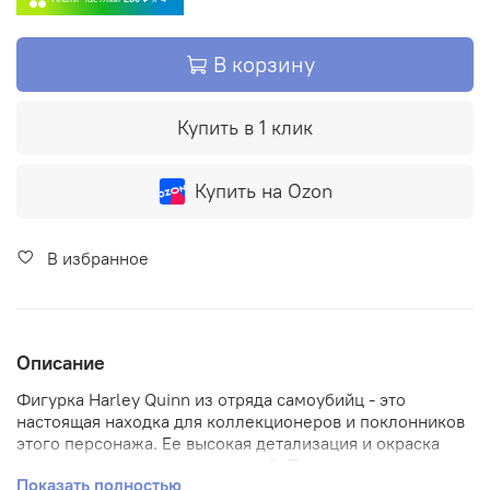
В корзину
Купить в 1 клик
Купить на Ozon
В избранное
Описание
Фигурка Harley Quinn из отряда самоубийц - это
настоящая находка для коллекционеров и поклонников
этого персонажа. Ее высокая детализация и окраска
делают ее поистине уникальной. Поставляется частично
Показать полностью
в разобранном виде для сохранности при перевозке.