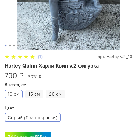
(1)
арт.
Harley v.2_10
Harley Quinn Харли Квин v.2 фигурка
790 ₽
3 731 ₽
Высота, см
10 см
15 см
20 см
Цвет
Серый (без покраски)
Плати частями
250 ₽
x 4