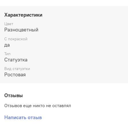
подарком.
Высота фигурки указана общая, до макушки головы.
Характеристики
Цвет
Миниатюра станет прекрасным и необычным подарком
Разноцветный
на День рождения или Новый год, а также любой
другой праздник или вовсе без повода.
С покраской
да
Тип
Статуэтка
Вид статуэтки
Ростовая
Отзывы
Отзывов еще никто не оставлял
Написать отзыв