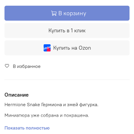
В корзину
Купить в 1 клик
Купить на Ozon
В избранное
Описание
Hermione Snake Гермиона и змей фигурка.
Миниатюра уже собрана и покрашена.
Статуэтка выполнена из фотополимерной смолы
Показать полностью
высокой детализации и станет хорошим и необычным