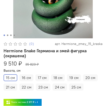
(0)
арт.
Hermione_zmey_15_kraska
Hermione Snake Гермиона и змей фигурка
(окрашена)
9 510 ₽
35 823 ₽
Высота, см
15 см
16 см
17 см
18 см
19 см
20 см
21 см
22 см
23 см
24 см
25 см
Плати частями
2 377 ₽
x 4