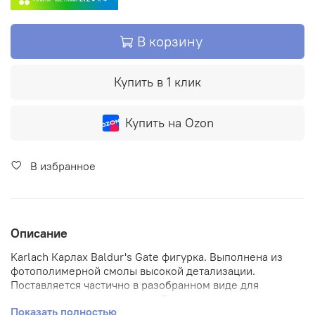
В корзину
Купить в 1 клик
Купить на Ozon
В избранное
Описание
Karlach Карлах Baldur's Gate фигурка. Выполнена из
фотополимерной смолы высокой детализации.
Поставляется частично в разобранном виде для
сохранности при перевозке. Рекомендуем соединять
Показать полностью
части при помощи суперклея.