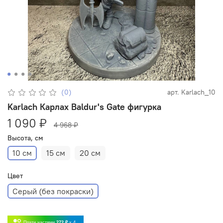
(0)
арт.
Karlach_10
Karlach Карлах Baldur's Gate фигурка
1 090 ₽
4 968 ₽
Высота, см
10 см
15 см
20 см
Цвет
Серый (без покраски)
Плати частями
272 ₽
x 4