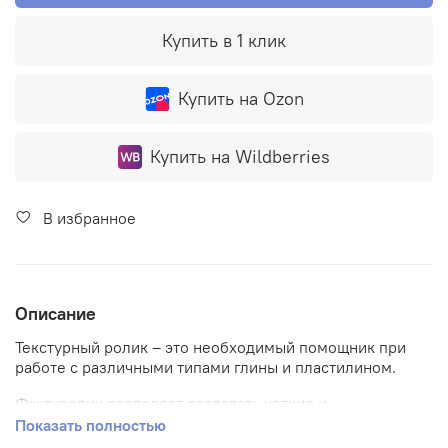
Купить в 1 клик
Купить на Ozon
Купить на Wildberries
В избранное
Описание
Текстурный ролик – это необходимый помощник при
работе с различными типами глины и пластилином.
Фактуролик позволяет создавать четкие и
детализированные узоры на поверхности изделий. С
Показать полностью
его помощью вы можете расширить свои творческие