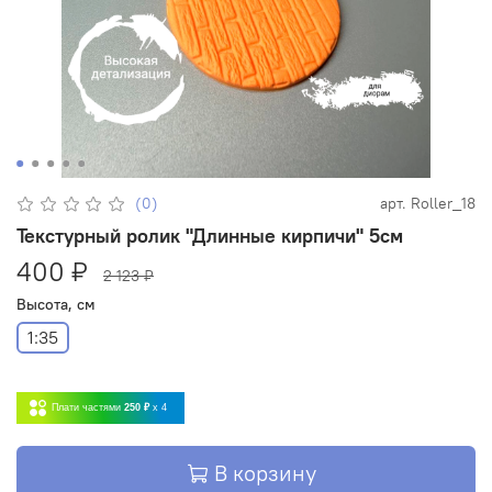
(0)
арт.
Roller_18
Текстурный ролик "Длинные кирпичи" 5см
400 ₽
2 123 ₽
Высота, см
1:35
Плати частями
250 ₽
x 4
В корзину