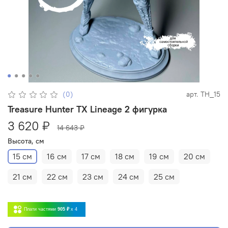
(0)
арт.
TH_15
Treasure Hunter TX Lineage 2 фигурка
3 620 ₽
14 643 ₽
Высота, см
15 см
16 см
17 см
18 см
19 см
20 см
21 см
22 см
23 см
24 см
25 см
Плати частями
905 ₽
x 4