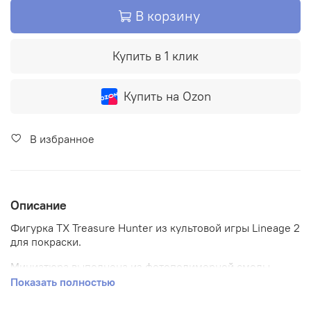
В корзину
Купить в 1 клик
Купить на Ozon
В избранное
Описание
Фигурка TX Treasure Hunter из культовой игры Lineage 2
для покраски.
Миниатюра выполнена из фотополимерной смолы
высокой детализации. Поставляется в разобранном
Показать полностью
виде для удобства покраски отдельных элементов.