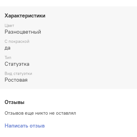
подарком.
Высота фигурки указана общая, до макушки головы.
Характеристики
Цвет
Миниатюра станет прекрасным и необычным подарком
Разноцветный
на День рождения или Новый год, а также любой
другой праздник или вовсе без повода.
С покраской
да
Автор модели -Bulkamancer
Тип
Статуэтка
Вид статуэтки
Ростовая
Отзывы
Отзывов еще никто не оставлял
Написать отзыв