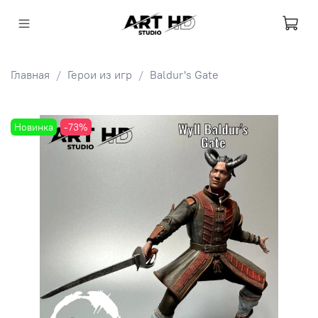
Главная
Герои из игр
Baldur's Gate
Новинка
-73%