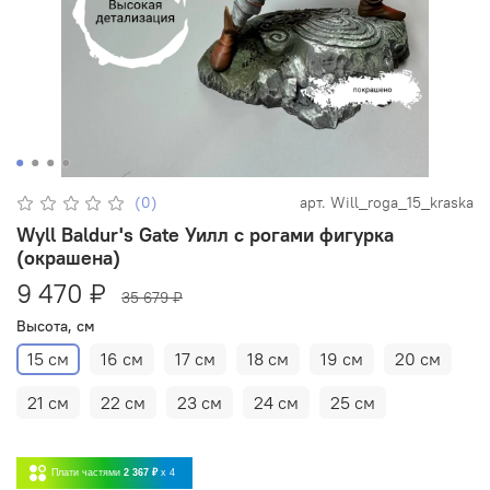
(0)
арт.
Will_roga_15_kraska
Wyll Baldur's Gate Уилл с рогами фигурка
(окрашена)
9 470 ₽
35 679 ₽
Высота, см
15 см
16 см
17 см
18 см
19 см
20 см
21 см
22 см
23 см
24 см
25 см
Плати частями
2 367 ₽
x 4