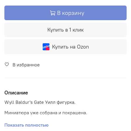
В корзину
Купить в 1 клик
Купить на Ozon
В избранное
Описание
Wyll Baldur's Gate Уилл фигурка.
Миниатюра уже собрана и покрашена.
Статуэтка выполнена из фотополимерной смолы
Показать полностью
высокой детализации и станет хорошим и необычным