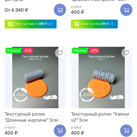
2 123 ₽
От
4 340 ₽
400 ₽
Плати частями от
1085 ₽
x 4
Плати частями
250 ₽
x 4
Новинка
-81%
Новинка
-81%
Текстурный ролик
Текстурный ролик "Камни
"Длинные кирпичи" 5см
v2" 5см
2 123 ₽
2 123 ₽
400 ₽
400 ₽