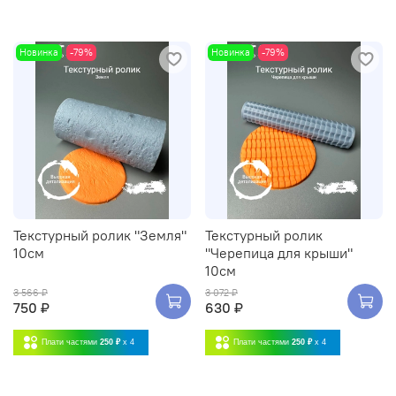
Новинка
-79%
Новинка
-79%
Текстурный ролик "Земля"
Текстурный ролик
10см
"Черепица для крыши"
10см
3 566 ₽
3 072 ₽
750 ₽
630 ₽
Плати частями
250 ₽
x 4
Плати частями
250 ₽
x 4