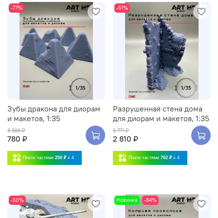
-77%
-51%
Зубы дракона для диорам
Разрушенная стена дома
и макетов, 1:35
для диорам и макетов, 1:35
3 388 ₽
5 771 ₽
780 ₽
2 810 ₽
Плати частями
250 ₽
x 4
Плати частями
702 ₽
x 4
-50%
Новинка
-84%