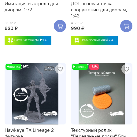
Имитация выстрела для
ДОТ огневая точка
диорам, 1:72
сооружение для диорам,
1:43
3 072 ₽
4 556 ₽
630 ₽
990 ₽
Плати частями
250 ₽
x 4
Плати частями
250 ₽
x 4
Новинка
Новинка
-81%
Hawkeye TX Lineage 2
Текстурный ролик
фигурка
"Деревянные доски" 5см