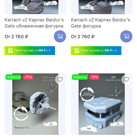
Karlach v2 Карлах Baldur's
Karlach v2 Карлах Baldur's
Gate обнаженная фигурка
Gate фигурка
От
2 760 ₽
От
2 760 ₽
Плати частями от
690 ₽
x 4
Плати частями от
690 ₽
x 4
Новинка
-79%
Новинка
-78%