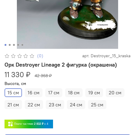
(0)
арт.
Destroyer_15_kraska
Орк Destroyer Lineage 2 фигурка (окрашена)
11 330 ₽
42 368 ₽
Высота, см
15 см
16 см
17 см
18 см
19 см
20 см
21 см
22 см
23 см
24 см
25 см
Плати частями
2 832 ₽
x 4