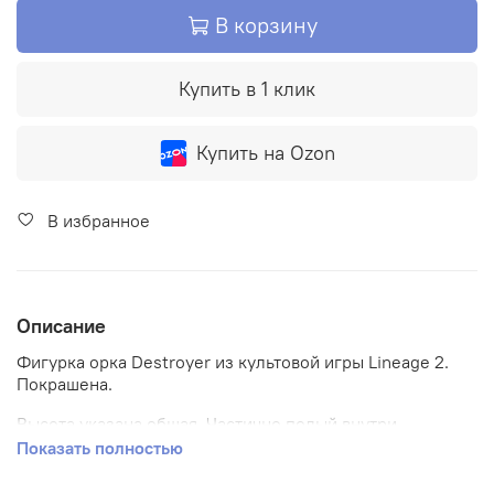
В корзину
Купить в 1 клик
Купить на Ozon
В избранное
Описание
Фигурка орка Destroyer из культовой игры Lineage 2.
Покрашена.
Высота указана общая. Частично полый внутри.
Показать полностью
Миниатюрная статуэтка персонажа напечатана на 3D
принтере из фотополимерной смолы.
Покрыта лаком,